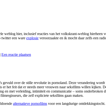
hele weblog hier, inclusief reacties van het volkskrant-weblog hierheen v
p twitter een ware
explosie
veroorzaakte en ik mocht daar zelfs een radi
|
Een reactie plaatsen
’s gevuld over de stille revolutie in pornoland. Deze verandering word
is er het feit dat er steeds meer vrouwen naar seksfilms willen kijken. 
ng en met verleiding, intimiteit en communicatie – soms onderbroken d
ilmregisseurs, die zelf expliciete seksfilms gaan maken.
voldoende
alternatieve pornofilms
voor een langdurige ontdekkingstocht. 