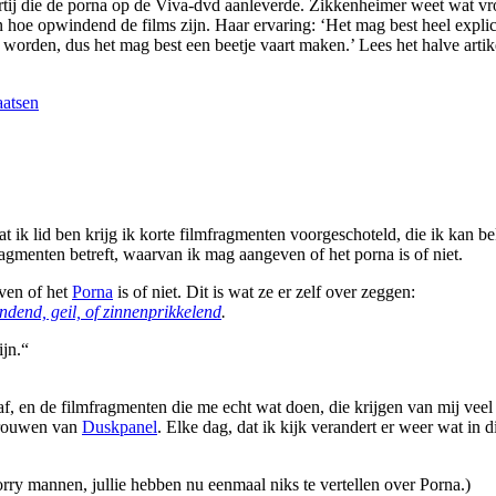
tij die de porna op de Viva-dvd aanleverde. Zikkenheimer weet wat vr
oe opwindend de films zijn. Haar ervaring: ‘Het mag best heel explici
 worden, dus het mag best een beetje vaart maken.’ Lees het halve arti
aatsen
t ik lid ben krijg ik korte filmfragmenten voorgeschoteld, die ik kan bek
ragmenten betreft, waarvan ik mag aangeven of het porna is of niet.
even of het
Porna
is of niet. Dit is wat ze er zelf over zeggen:
dend, geil, of zinnenprikkelend
.
ijn.“
af, en de filmfragmenten die me echt wat doen, die krijgen van mij veel
 vrouwen van
Duskpanel
. Elke dag, dat ik kijk verandert er weer wat in 
orry mannen, jullie hebben nu eenmaal niks te vertellen over Porna.)