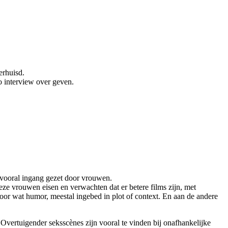
erhuisd.
o interview over geven.
t vooral ingang gezet door vrouwen.
Deze vrouwen eisen en verwachten dat er betere films zijn, met
oor wat humor, meestal ingebed in plot of context. En aan de andere
Overtuigender seksscènes zijn vooral te vinden bij onafhankelijke