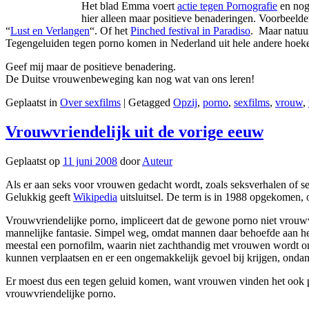
Het blad Emma voert
actie tegen Pornografie
en nog
hier alleen maar positieve benaderingen. Voorbeeld
“
Lust en Verlangen
“. Of het
Pinched festival in Paradiso
. Maar natuur
Tegengeluiden tegen porno komen in Nederland uit hele andere hoeken
Geef mij maar de positieve benadering.
De Duitse vrouwenbeweging kan nog wat van ons leren!
Geplaatst in
Over sexfilms
|
Getagged
Opzij
,
porno
,
sexfilms
,
vrouw
,
Vrouwvriendelijk uit de vorige eeuw
Geplaatst op
11 juni 2008
door
Auteur
Als er aan seks voor vrouwen gedacht wordt, zoals seksverhalen of se
Gelukkig geeft
Wikipedia
uitsluitsel. De term is in 1988 opgekomen,
Vrouwvriendelijke porno, impliceert dat de gewone porno niet vrouwvr
mannelijke fantasie. Simpel weg, omdat mannen daar behoefde aan heb
meestal een pornofilm, waarin niet zachthandig met vrouwen wordt om
kunnen verplaatsen en er een ongemakkelijk gevoel bij krijgen, ond
Er moest dus een tegen geluid komen, want vrouwen vinden het ook pre
vrouwvriendelijke porno.