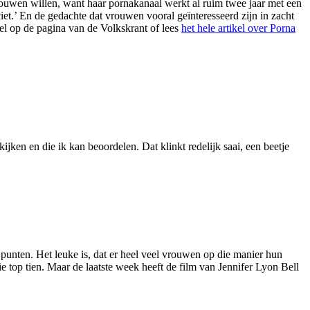
ouwen willen, want haar pornakanaal werkt al ruim twee jaar met een
et.’ En de gedachte dat vrouwen vooral geïnteresseerd zijn in zacht
kel op de pagina van de Volkskrant of lees
het hele artikel over Porna
ijken en die ik kan beoordelen. Dat klinkt redelijk saai, een beetje
 punten. Het leuke is, dat er heel veel vrouwen op die manier hun
die top tien. Maar de laatste week heeft de film van Jennifer Lyon Bell