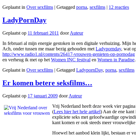
Geplaatst in
Over sexfilms
|
Getagged
porna
,
sexfilms
|
12 reacties
LadyPornDay
Geplaatst op
11 februari 2011
door
Auteur
In februari al mijn energie gestoken in een digitale verhuizing. Mijn 
Ach, onder tussen me maar bezig gehouden met
Ladypornday
, wat o
http://www.radio1.nl/contents/26417-vrouwen-genieten-op-pornodag
en verheug ik met op het
Women INC festival
en
Women in Paradise
.
Geplaatst in
Over sexfilms
|
Getagged
LadypornDay
,
porna
,
sexfilms
Er komen betere seksfilms…
Geplaatst op
17 januari 2009
door
Auteur
Vrij Nederland heeft deze week vier pagina
(
Lees hier het hele artikel
) Aan de ene kant 
expliciete seks met geloofwaardige opwindi
kant komen er ook steeds meer vrouwelijke f
Hoewel het aanbod klein lijkt, bestaan er 