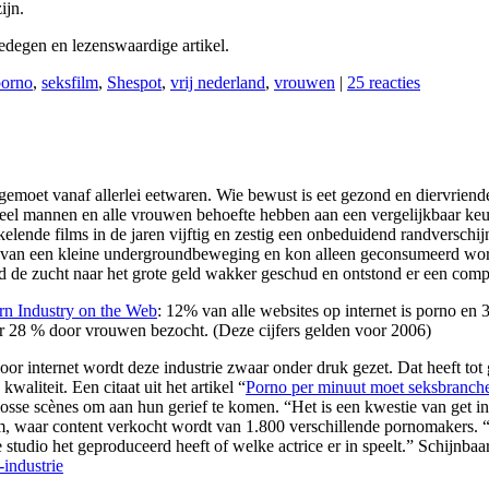
ijn.
gedegen en lezenswaardige artikel.
porno
,
seksfilm
,
Shespot
,
vrij nederland
,
vrouwen
|
25 reacties
egemoet vanaf allerlei eetwaren. Wie bewust is eet gezond en diervriend
 veel mannen en alle vrouwen behoefte hebben aan een vergelijkbaar ke
ende films in de jaren vijftig en zestig een onbeduidend randverschij
 van een kleine undergroundbeweging en kon alleen geconsumeerd worde
 de zucht naar het grote geld wakker geschud en ontstond er een compl
n Industry on the Web
: 12% van alle websites op internet is porno en
 28 % door vrouwen bezocht. (Deze cijfers gelden voor 2006)
 internet wordt deze industrie zwaar onder druk gezet. Dat heeft tot
waliteit. Een citaat uit het artikel “
Porno per minuut moet seksbranch
osse scènes om aan hun gerief te komen. “Het is een kwestie van get in
m, waar content verkocht wordt van 1.800 verschillende pornomakers. 
 studio het geproduceerd heeft of welke actrice er in speelt.” Schijnbaar
-industrie