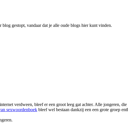
 blog gestopt, vandaar dat je alle oude blogs hier kunt vinden.
ernet verdween, bleef er een groot leeg gat achter. Alle jongeren, di
van sexwoordenboek
bleef wel bestaan dankzij een een grote groep entho
ngeren.