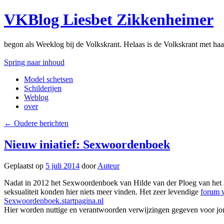
VKBlog Liesbet Zikkenheimer
begon als Weeklog bij de Volkskrant. Helaas is de Volkskrant met haar
Spring naar inhoud
Model schetsen
Schilderijen
Weblog
over
←
Oudere berichten
Nieuw iniatief: Sexwoordenboek
Geplaatst op
5 juli 2014
door
Auteur
Nadat in 2012 het Sexwoordenboek van Hilde van der Ploeg van het int
seksualiteit konden hier niets meer vinden. Het zeer levendige
forum 
Sexwoordenboek.startpagina.nl
Hier worden nuttige en verantwoorden verwijzingen gegeven voor jo