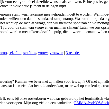
lijk voor een groot deel dezelfde wensen als vrouwen. Echte passie, ge
ice in volle actie je recht in de ogen kijkt.
 serieuze stem, waar rekening mee gehouden hoeft te worden. Want ho
nders willen zien dan de standaard rampentamp. Waarom hoor je daar 
het recht op de man af vraagt, dan wil niemand spontaan en volmondi
n? Tijd voor de stem van vrouwen en mannen sámen? Laten we ons opste
oomd worden met telkens dezelfde pulp, die in wezen niemand wil en d
orno
,
seksfilm
,
sexfilms
,
vrouw
,
vrouwen
|
3 reacties
adering? Kunnen we beter met zijn allen voor iets zijn? Of met zijn al
staat laten zien dat het ook anders kan, maar wel op een leuke, creat
k ik eens bij onze oosterburen wat daar gebeurd op het feministisch vl
elen voor ogen. Mijn oog viel op een aankeiler: “
EMMA-PorNO!-Stick