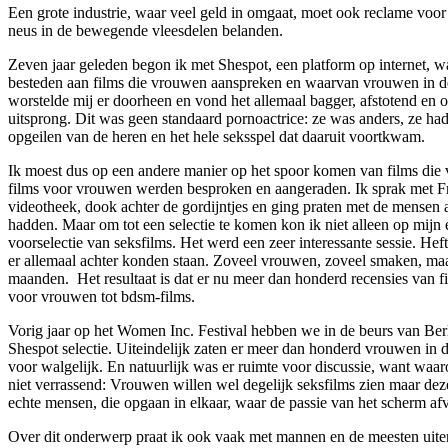
Een grote industrie, waar veel geld in omgaat, moet ook reclame voor
neus in de bewegende vleesdelen belanden.
Zeven jaar geleden begon ik met Shespot, een platform op internet, 
besteden aan films die vrouwen aanspreken en waarvan vrouwen in de 
worstelde mij er doorheen en vond het allemaal bagger, afstotend en o
uitsprong. Dit was geen standaard pornoactrice: ze was anders, ze had wa
opgeilen van de heren en het hele seksspel dat daaruit voortkwam.
Ik moest dus op een andere manier op het spoor komen van films die 
films voor vrouwen werden besproken en aangeraden. Ik sprak met Fran
videotheek, dook achter de gordijntjes en ging praten met de mensen ac
hadden. Maar om tot een selectie te komen kon ik niet alleen op mijn
voorselectie van seksfilms. Het werd een zeer interessante sessie. 
er allemaal achter konden staan. Zoveel vrouwen, zoveel smaken, maa
maanden. Het resultaat is dat er nu meer dan honderd recensies van 
voor vrouwen tot bdsm-films.
Vorig jaar op het Women Inc. Festival hebben we in de beurs van Ber
Shespot selectie. Uiteindelijk zaten er meer dan honderd vrouwen in
voor walgelijk. En natuurlijk was er ruimte voor discussie, want waa
niet verrassend: Vrouwen willen wel degelijk seksfilms zien maar d
echte mensen, die opgaan in elkaar, waar de passie van het scherm af
Over dit onderwerp praat ik ook vaak met mannen en de meesten uiten